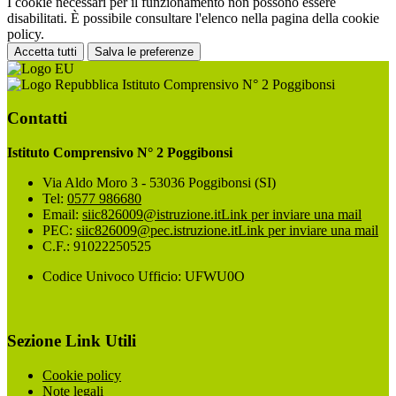
I cookie necessari per il funzionamento non possono essere
disabilitati. È possibile consultare l'elenco nella pagina della cookie
policy.
Accetta tutti
Salva le preferenze
Istituto Comprensivo N° 2 Poggibonsi
Contatti
Istituto Comprensivo N° 2 Poggibonsi
Via Aldo Moro 3 - 53036 Poggibonsi (SI)
Tel:
0577 986680
Email:
siic826009@istruzione.it
Link per inviare una mail
PEC:
siic826009@pec.istruzione.it
Link per inviare una mail
C.F.: 91022250525
Codice Univoco Ufficio: UFWU0O
Sezione Link Utili
Cookie policy
Note legali