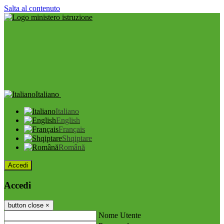
Salta al contenuto
Italiano
Italiano
English
Français
Shqiptare
Română
Accedi
Accedi
button close
×
Nome Utente