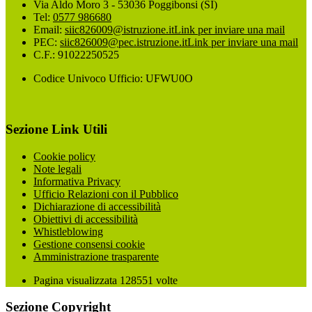
Via Aldo Moro 3 - 53036 Poggibonsi (SI)
Tel:
0577 986680
Email:
siic826009@istruzione.it
Link per inviare una mail
PEC:
siic826009@pec.istruzione.it
Link per inviare una mail
C.F.: 91022250525
Codice Univoco Ufficio: UFWU0O
Sezione Link Utili
Cookie policy
Note legali
Informativa Privacy
Ufficio Relazioni con il Pubblico
Dichiarazione di accessibilità
Obiettivi di accessibilità
Whistleblowing
Gestione consensi cookie
Amministrazione trasparente
Pagina visualizzata
128551
volte
Sezione Copyright