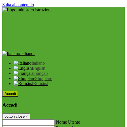
Salta al contenuto
Italiano
Italiano
English
Français
Shqiptare
Română
Accedi
Accedi
button close
×
Nome Utente