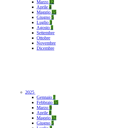
Marzo
12
Aprile
4
Maggio
15
Giugno
5
Luglio
3
Agosto
1
Settembre
Ottobre
Novembre
Dicembre
2025
Gennaio
7
Febbraio
15
Marzo
9
Aprile
8
Maggio
17
Giugno
5