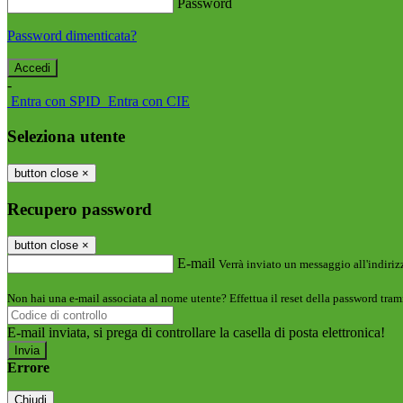
Password
Password dimenticata?
-
Entra con SPID
Entra con CIE
Seleziona utente
button close
×
Recupero password
button close
×
E-mail
Verrà inviato un messaggio all'indirizz
Non hai una e-mail associata al nome utente? Effettua il reset della password tram
E-mail inviata, si prega di controllare la casella di posta elettronica!
Errore
Chiudi