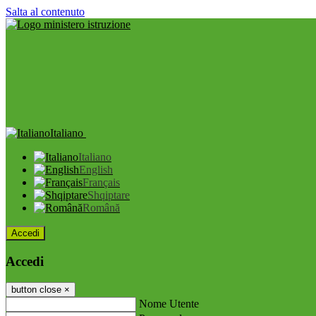
Salta al contenuto
Italiano
Italiano
English
Français
Shqiptare
Română
Accedi
Accedi
button close
×
Nome Utente