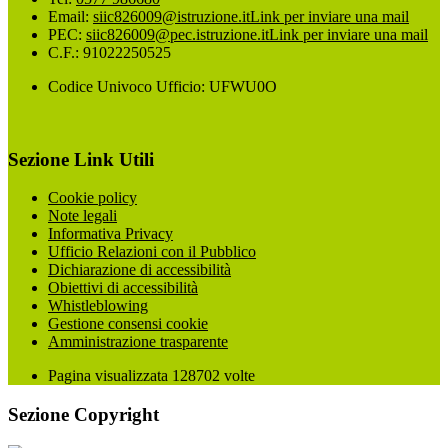
Email:
siic826009@istruzione.it
Link per inviare una mail
PEC:
siic826009@pec.istruzione.it
Link per inviare una mail
C.F.: 91022250525
Codice Univoco Ufficio: UFWU0O
Sezione Link Utili
Cookie policy
Note legali
Informativa Privacy
Ufficio Relazioni con il Pubblico
Dichiarazione di accessibilità
Obiettivi di accessibilità
Whistleblowing
Gestione consensi cookie
Amministrazione trasparente
Pagina visualizzata
128702
volte
Sezione Copyright