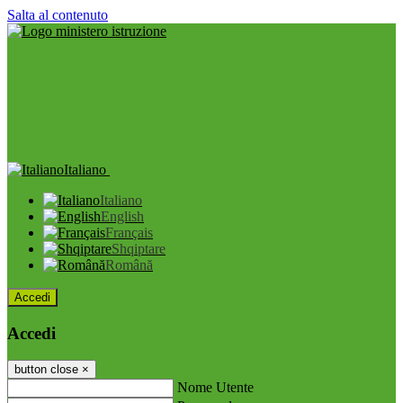
Salta al contenuto
Italiano
Italiano
English
Français
Shqiptare
Română
Accedi
Accedi
button close
×
Nome Utente