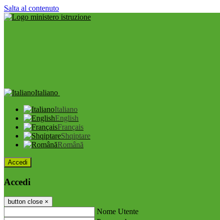
Salta al contenuto
Italiano
Italiano
English
Français
Shqiptare
Română
Accedi
Accedi
button close
×
Nome Utente