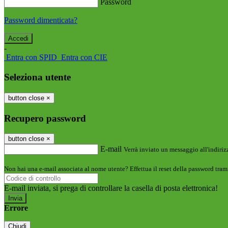
Password
Password dimenticata?
-
Entra con SPID
Entra con CIE
Seleziona utente
button close
×
Recupero password
button close
×
E-mail
Verrà inviato un messaggio all'indirizz
Non hai una e-mail associata al nome utente? Effettua il reset della password tram
E-mail inviata, si prega di controllare la casella di posta elettronica!
Errore
Chiudi