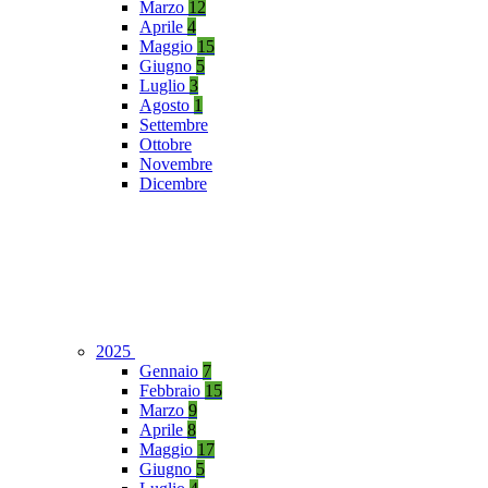
Marzo
12
Aprile
4
Maggio
15
Giugno
5
Luglio
3
Agosto
1
Settembre
Ottobre
Novembre
Dicembre
2025
Gennaio
7
Febbraio
15
Marzo
9
Aprile
8
Maggio
17
Giugno
5