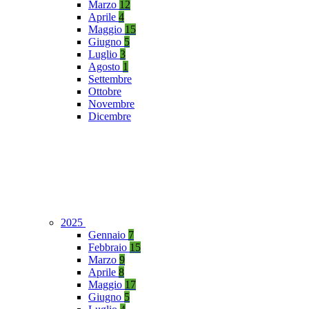
Marzo
12
Aprile
4
Maggio
15
Giugno
5
Luglio
3
Agosto
1
Settembre
Ottobre
Novembre
Dicembre
2025
Gennaio
7
Febbraio
15
Marzo
9
Aprile
8
Maggio
17
Giugno
5