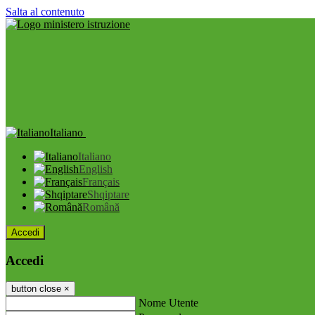
Salta al contenuto
Italiano
Italiano
English
Français
Shqiptare
Română
Accedi
Accedi
button close
×
Nome Utente