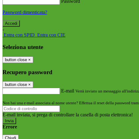
Password
Password dimenticata?
-
Entra con SPID
Entra con CIE
Seleziona utente
button close
×
Recupero password
button close
×
E-mail
Verrà inviato un messaggio all'indirizz
Non hai una e-mail associata al nome utente? Effettua il reset della password tram
E-mail inviata, si prega di controllare la casella di posta elettronica!
Errore
Chiudi