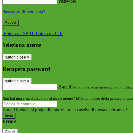
Password
Password dimenticata?
-
Entra con SPID
Entra con CIE
Seleziona utente
button close
×
Recupero password
button close
×
E-mail
Verrà inviato un messaggio all'indirizz
Non hai una e-mail associata al nome utente? Effettua il reset della password tram
E-mail inviata, si prega di controllare la casella di posta elettronica!
Errore
Chiudi