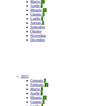
Marzo
12
Aprile
4
Maggio
15
Giugno
5
Luglio
3
Agosto
1
Settembre
Ottobre
Novembre
Dicembre
2025
Gennaio
7
Febbraio
15
Marzo
9
Aprile
8
Maggio
17
Giugno
5