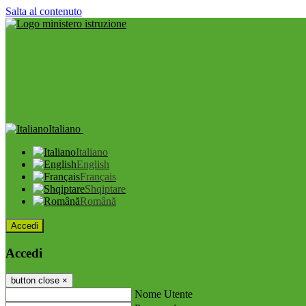
Salta al contenuto
Italiano
Italiano
English
Français
Shqiptare
Română
Accedi
Accedi
button close
×
Nome Utente