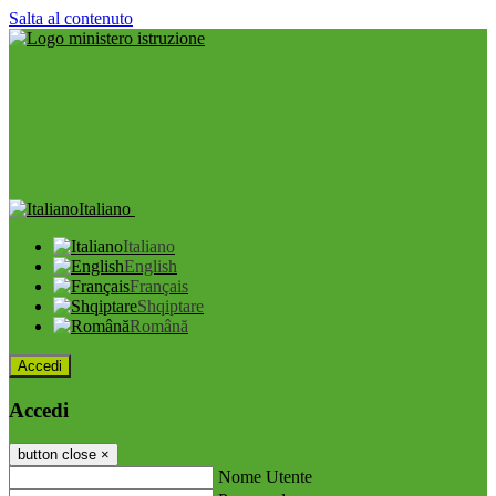
Salta al contenuto
Italiano
Italiano
English
Français
Shqiptare
Română
Accedi
Accedi
button close
×
Nome Utente