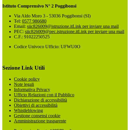
Istituto Comprensivo N° 2 Poggibonsi
Via Aldo Moro 3 - 53036 Poggibonsi (SI)
Tel:
0577 986680
Email:
siic826009@istruzione.it
Link per inviare una mail
PEC:
siic826009@pec.istruzione.it
Link per inviare una mail
C.F.: 91022250525
Codice Univoco Ufficio: UFWU0O
Sezione Link Utili
Cookie policy
Note legali
Informativa Privacy
Ufficio Relazioni con il Pubblico
Dichiarazione di accessibilità
Obiettivi di accessibilità
Whistleblowing
Gestione consensi cookie
Amministrazione trasparente